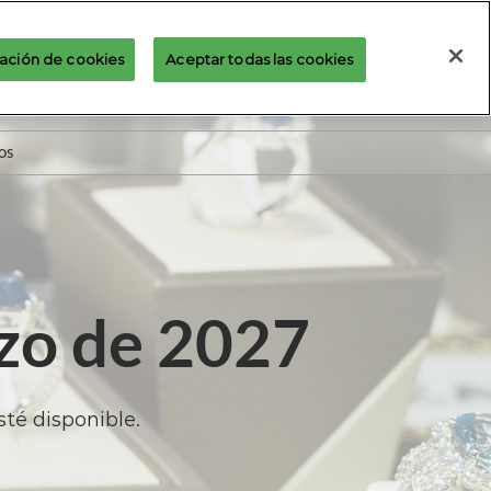
ación de cookies
Aceptar todas las cookies
Español
Pre-Registro de Asistentes
ish
ñol
os
rzo de 2027
sté disponible.