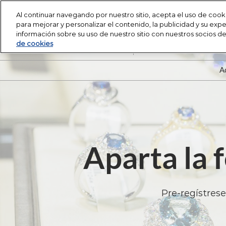
Saltar
Al continuar navegando por nuestro sitio, acepta el uso de cooki
al
para mejorar y personalizar el contenido, la publicidad y su ex
7-9 de marzo de 2027
contenido
información sobre su uso de nuestro sitio con nuestros socios de r
Centro de Convenciones de M
de cookies
A
Aparta la 
Pre-regístrese