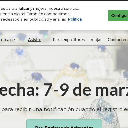
es para analizar y mejorar nuestro servicio,
periencia digital. También compartimos
Configur
edes sociales, publicidad y análisis.
Política
iami Beach | Miami Beach, Florida
Engl
Espa
cerca de
Asista
Para expositores
Viajar
Contácten
Acerca de JIS
¿Por Qué Asistir?
Horarios y Ubicación
Requisitos para asistir
Directorio de Expositores
Pabellones
Directorio de Productos
JIS Club Platino
fecha: 7-9 de ma
Salud y Seguridad
Preguntas Frecuentes
Prensa y Medios
 para recibir una notificación cuando el registro e
Recursos para Asistentes
Pre-Registro de Asistentes