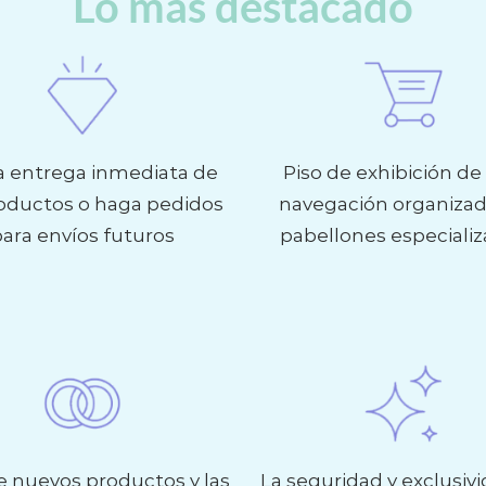
Lo más destacado
 la entrega inmediata de
Piso de exhibición de 
roductos o haga pedidos
navegación organiza
ara envíos futuros
pabellones especiali
e nuevos productos y las
La seguridad y exclusiv