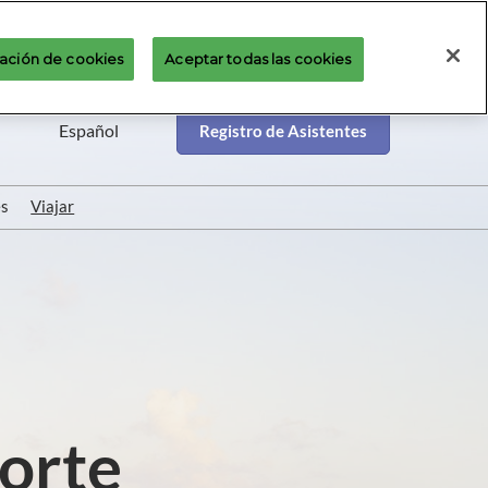
ación de cookies
Aceptar todas las cookies
Español
Registro de Asistentes
English
Español
es
Viajar
orte