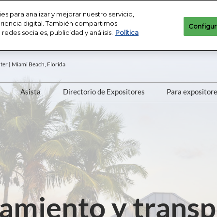
es para analizar y mejorar nuestro servicio,
periencia digital. También compartimos
Configur
edes sociales, publicidad y análisis.
Política
er | Miami Beach, Florida
Asista
Directorio de Expositores
Para expositor
a de JIS
¿Por Qué Asistir?
Directorio de Expositores
torio de Expositores
Requisitos para asistir
ios y Ubicación
Pabellones
 y Seguridad
JIS Club Platino
ctenos
Preguntas Frecuentes
amiento y transp
Prensa y Medios