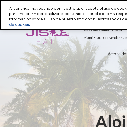
Press
Saltar
JIS Otoño
JIS Primavera
Escape
Al continuar navegando por nuestro sitio, acepta el uso de cooki
al
para mejorar y personalizar el contenido, la publicidad y su ex
to
contenido
información sobre su uso de nuestro sitio con nuestros socios de r
close
de cookies
the
16-19 de octubre de 2026
menu.
Miami Beach Convention Cent
Acerca de
Acerc
Direc
Horar
Salud
Contá
Aloj