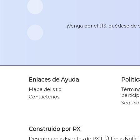
¡Venga por el JIS, quédese de 
Enlaces de Ayuda
Politic
Mapa del sitio
Término
partici
Contactenos
Segurid
Construido por RX
Descubra más Eventos de RX
Últimas Notici